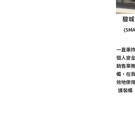
駿城
(SMA
一直秉
個人安
銷售業
備，在
效地使
護裝備