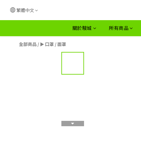
繁體中文
關於駿城
所有商品
全部商品
/
► 口罩 / 面罩