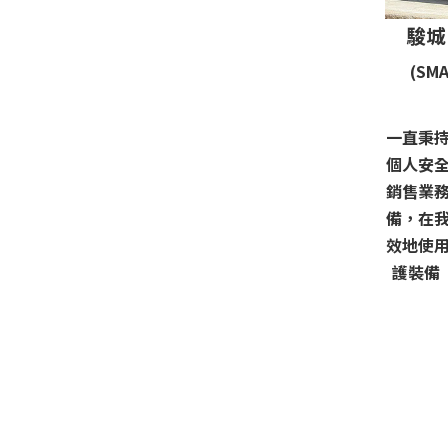
駿城
(SMA
一直秉
個人安
銷售業
備，在
效地使
護裝備