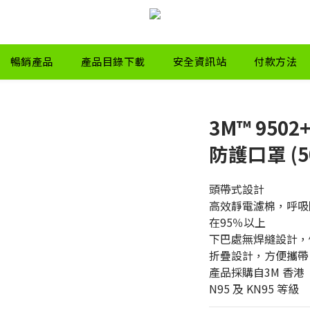
暢銷產品
產品目錄下載
安全資訊站
付款方法
3M™ 950
防護口罩 (5
頭帶式設計
高效靜電濾棉，呼吸
在95％以上
下巴處無焊縫設計，
折疊設計，方便攜帶
產品採購自3M 香港
N95 及 KN95 等級