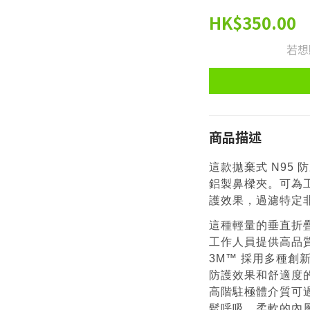
HK$350.00
若想
商品描述
這款拋棄式 N95
鋁製鼻樑夾。可為
護效果，過濾特定
這種輕量的垂直折疊
工作人員提供高品
3M™ 採用多種創
防護效果和舒適度的
高階駐極體介質可
鬆呼吸。柔軟的內