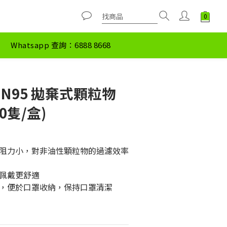
Whatsapp 查詢：6888 8668
2+N95 拋棄式顆粒物
0隻/盒)
阻力小，對非油性顆粒物的過濾效率
佩戴更舒適
，便於口罩收納，保持口罩清潔