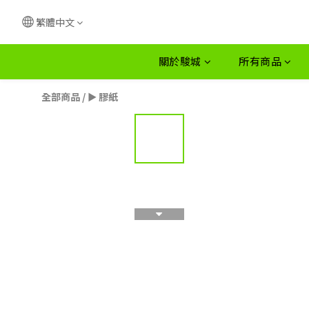
繁體中文
關於駿城
所有商品
全部商品
/
► 膠紙