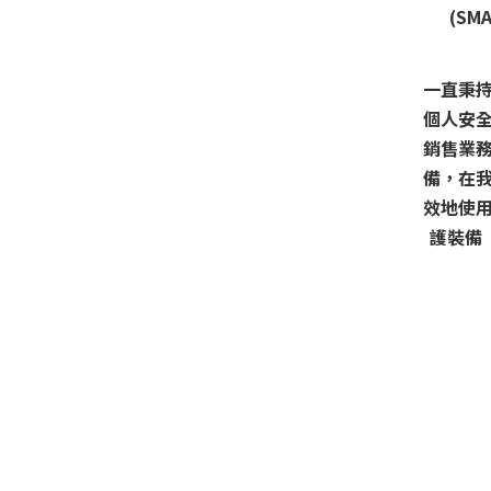
(SMA
一直秉
個人安
銷售業
備，在
效地使
護裝備