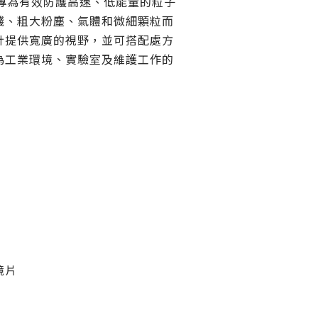
專為有效防護高速、低能量的粒子
濺、粗大粉塵、氣體和微細顆粒而
計提供寬廣的視野，並可搭配處方
為工業環境、實驗室及維護工作的
鏡片