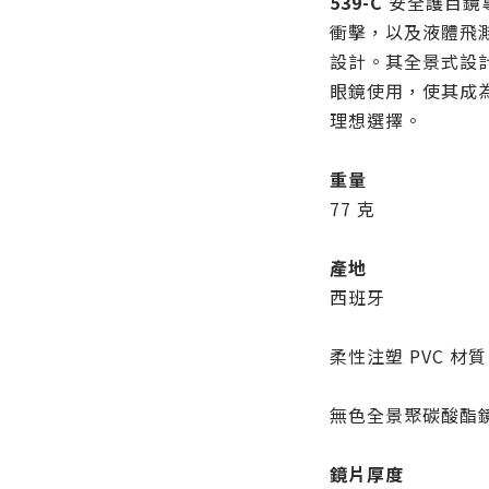
539-C
安全護目鏡
衝擊，以及液體飛
設計。其全景式設
眼鏡使用，使其成
理想選擇。
重量
77 克
產地
西班牙
柔性注塑 PVC 材質
無色全景聚碳酸酯
鏡片厚度