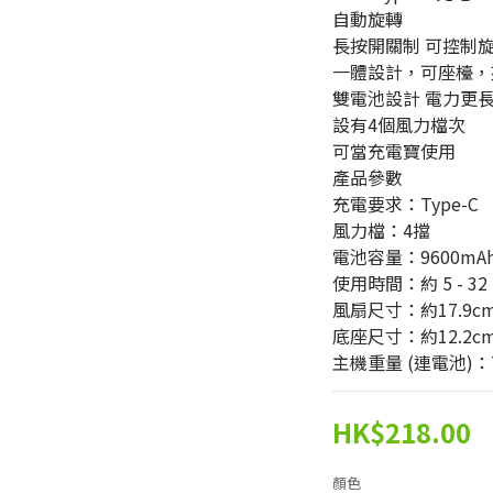
自動旋轉
長按開關制 可控制
一體設計，可座檯，
雙電池設計 電力更
設有4個風力檔次
可當充電寶使用
產品參數
充電要求：Type-C
風力檔：4擋
電池容量：9600mA
使用時間：約 5 - 32
風扇尺寸：約17.9cm
底座尺寸：約12.2cm長
主機重量 (連電池)：7
HK$218.00
顏色