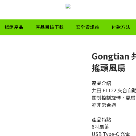
暢銷產品
產品目錄下載
安全資訊站
付款方法
Gongtian
搖頭風扇
產品介紹
共田 F1122 夾
關制控制旋轉，風扇
亦非常合適
產品特點
6吋扇葉
USB Type-C 充電