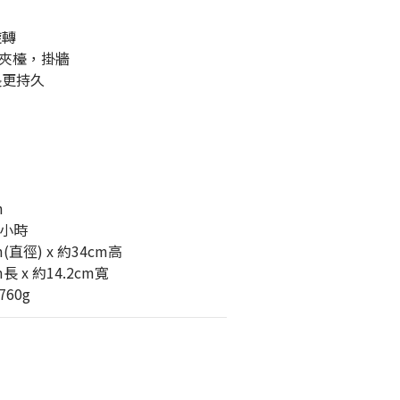
旋轉
夾檯，掛牆
長更持久
h
 小時
(直徑) x 約34cm高
 x 約14.2cm寬
60g