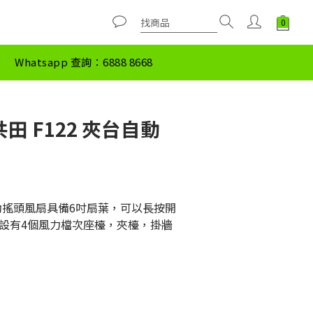
Whatsapp 查詢：6888 8668
 共田 F122 夾台自動
台自動搖頭風扇具備6吋扇葉，可以長按開
設有4個風力檔次座檯，夾檯，掛牆