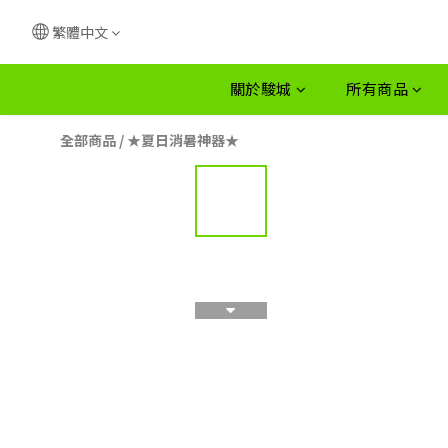
繁體中文
關於駿城
所有商品
全部商品
/
★夏日消暑神器★