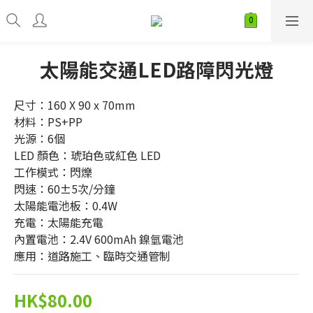
太陽能交通LED路障閃光燈
尺寸：160 X 90 x 70mm
材料：PS+PP
光源：6個
LED 顏色：琥珀色或紅色 LED
工作模式：閃爍
閃速：60±5次/分鐘
太陽能電池板：0.4W
充電：太陽能充電
內置電池：2.4V 600mAh 鎳氫電池
應用：道路施工、臨時交通管制
HK$80.00