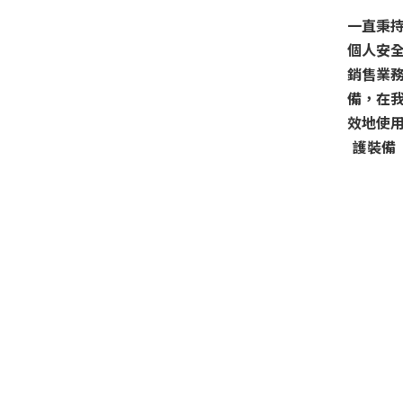
一直秉
個人安
銷售業
備，在
效地使
護裝備