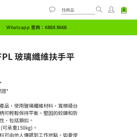
Whatsapp 查詢：6888 8668
1 FPL 玻璃纖維扶手平
*
認證*
產品，使用玻璃纖維材料，寬梯級台
柄可輕鬆保持平衡，堅固的鉸鍊和防
性，包括鎖扣。
可承重150kg)。
料可由他人傳遞到工作地點，如要使