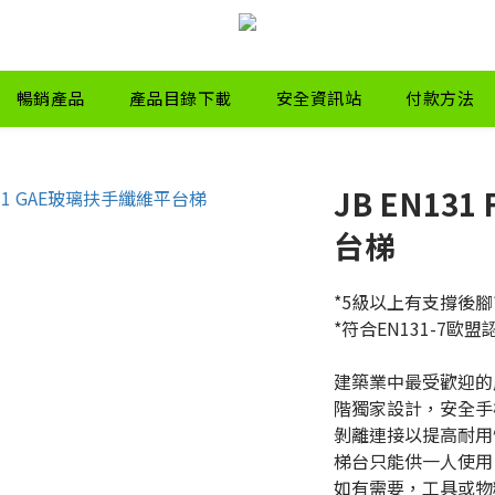
暢銷產品
產品目錄下載
安全資訊站
付款方法
JB EN13
台梯
*5級以上有支撐後腳
*符合EN131-7歐盟
建築業中最受歡迎的
階獨家設計，安全手
剝離連接以提高耐用
梯台只能供一人使用 (
如有需要，工具或物