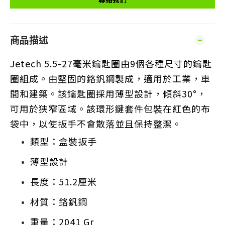
商品描述
Jetech 5.5-27毫米鑰匙圈由9個各種尺寸的鑰匙
圈組成。由堅固的鉻釩鋼製成，適用於工業，車
間和建築。該鑰匙圈採用薄型設計，傾斜30°，
可用於狹窄區域。該環形鍵套件包裝在紅色的布
袋中，以使扳手不會散落並且保持整潔。
類型：盒裝扳手
薄型設計
長度：51.2厘米
材質：鉻釩鋼
重量：2041 Gr