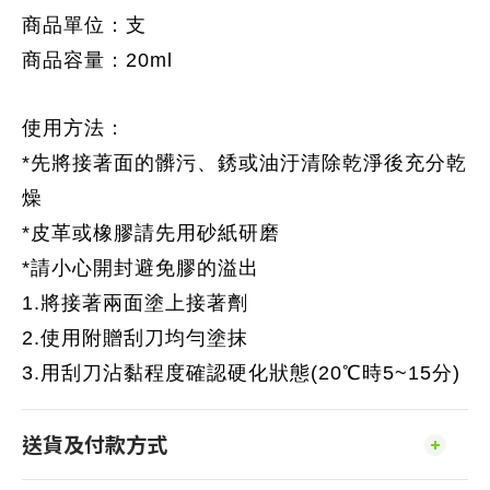
商品單位：支
商品容量：20ml
使用方法：
*先將接著面的髒污、銹或油汙清除乾淨後充分乾
燥
*皮革或橡膠請先用砂紙研磨
*請小心開封避免膠的溢出
1.將接著兩面塗上接著劑
2.使用附贈刮刀均勻塗抹
3.用刮刀沾黏程度確認硬化狀態(20℃時5~15分)
送貨及付款方式