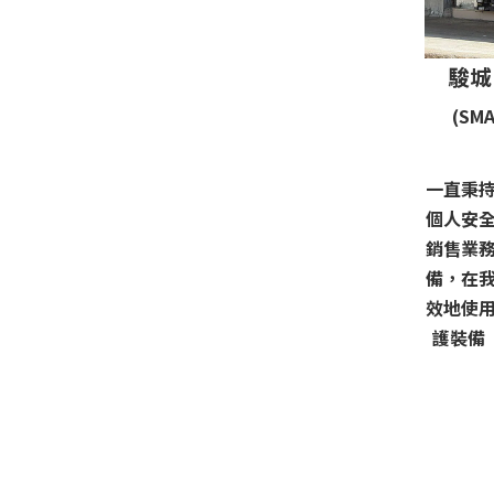
駿城
(SMA
一直秉
個人安
銷售業
備，在
效地使
護裝備