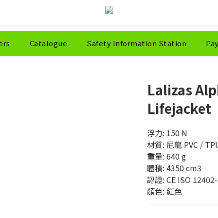
ers
Catalogue
Safety Information Station
Pa
Lalizas Alp
Lifejacket
浮力: 150 N
材質: 尼龍 PVC / TP
重量: 640 g
體積: 4350 cm3
認證: CE ISO 12402-
顏色: 紅色