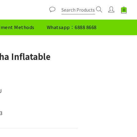
yment Methods
Whatsapp：6888 8668
ha Inflatable
U
3