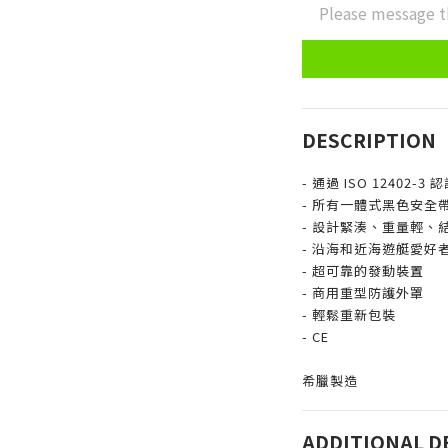
Please message t
DESCRIPTION
- 通過 ISO 12402-3 
- 所有一體式黑色安全帶均
- 設計緊湊、重量輕、
- 沿海和近海遊艇愛好
- 超可靠的發動裝置
- 商用重型防護外罩
- 輕鬆重新包裝
- CE
希臘製造
ADDITIONAL D