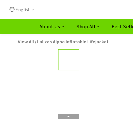
English
About Us
Shop All
Best Sell
View All
/
Lalizas Alpha Inflatable Lifejacket