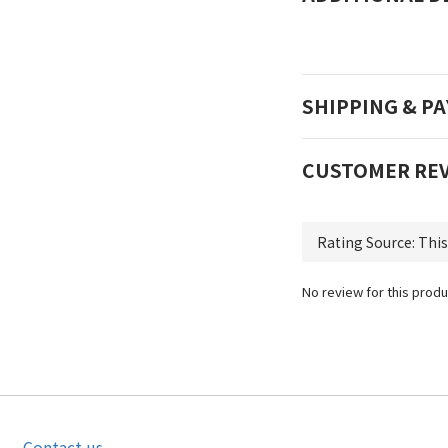
SHIPPING & P
CUSTOMER RE
No review for this produ
Contact us