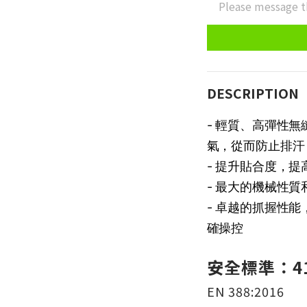
Please message t
DESCRIPTION
- 輕質、高彈性無
氣，從而防止排汗
- 提升貼合度，
- 最大的機械性
- 卓越的抓握性
確操控
安全標準：41
EN 388:2016