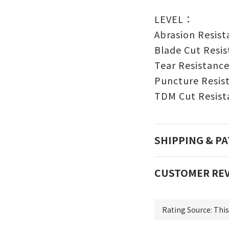
LEVEL：
Abrasion Re
Blade Cut Re
Tear Resis
Puncture Res
TDM Cut Resis
SHIPPING & P
CUSTOMER RE