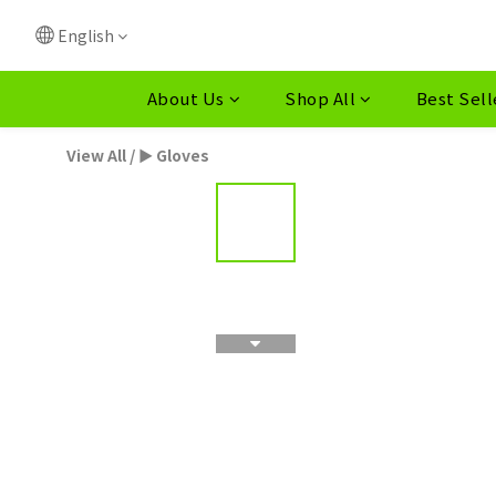
English
About Us
Shop All
Best Sell
View All
/
► Gloves