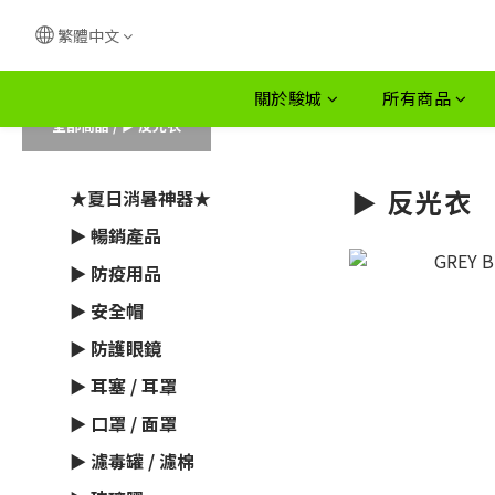
繁體中文
關於駿城
所有商品
全部商品
/
► 反光衣
► 反光衣
★夏日消暑神器★
► 暢銷產品
► 防疫用品
► 安全帽
► 防護眼鏡
► 耳塞 / 耳罩
► 口罩 / 面罩
► 濾毒罐 / 濾棉