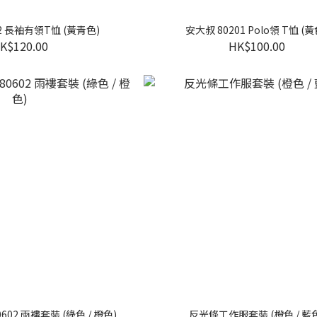
安大叔 HE802 長袖有領T恤 (黃青色)
安大叔 80201 Polo領 T恤 (黃
K$120.00
HK$100.00
80602 雨褸套裝 (綠色 / 橙色)
反光條工作服套裝 (橙色 / 藍色