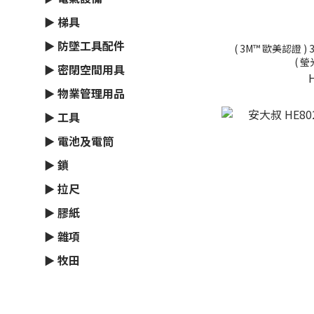
► 梯具
► 防墜工具配件
( 3M™ 歐美認證
( 瑩
► 密閉空間用具
► 物業管理用品
► 工具
► 電池及電筒
► 鎖
► 拉尺
► 膠紙
► 雜項
► 牧田