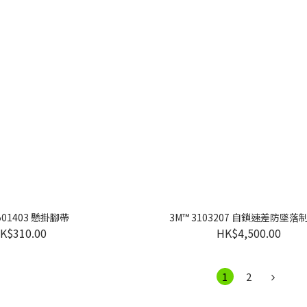
501403 懸掛腳帶
3M™ 3103207 自鎖速差防墜
K$310.00
HK$4,500.00
1
2