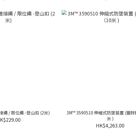
05 連接繩 / 限位繩 -登山扣 (2米)
3M™ 3590510 伸縮式防墜裝置 (鍍鋅
米 )
K$229.00
HK$4,263.00