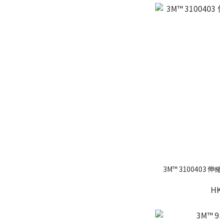
3M™ 3100403 
HK