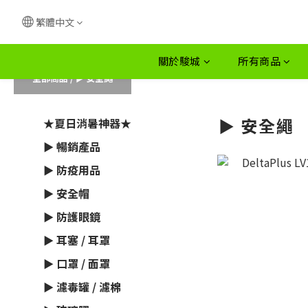
繁體中文
關於駿城
所有商品
全部商品
/
► 安全繩
► 安全繩
★夏日消暑神器★
► 暢銷產品
► 防疫用品
► 安全帽
► 防護眼鏡
► 耳塞 / 耳罩
► 口罩 / 面罩
► 濾毒罐 / 濾棉