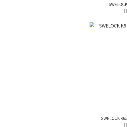
SWELOC
H
SWELOCK K
H