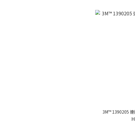
3M™ 13902
H