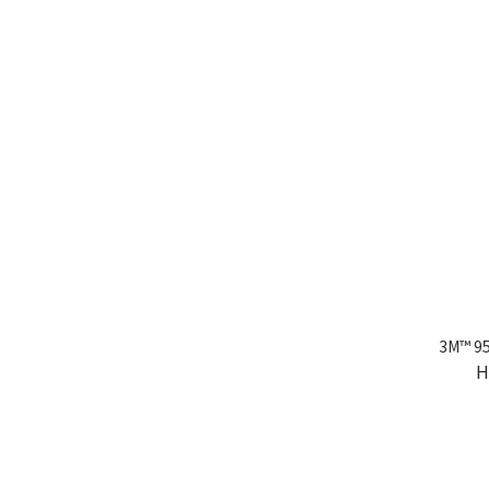
3M™ 9
H