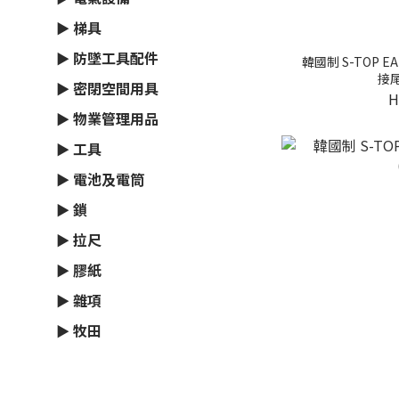
► 梯具
► 防墜工具配件
韓國制 S-TOP 
接尾繩
► 密閉空間用具
H
► 物業管理用品
► 工具
► 電池及電筒
► 鎖
► 拉尺
► 膠紙
► 雜項
► 牧田