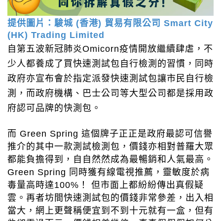
提供圖片：駿城
(
香港
)
貿易有限公司
Smart City
(HK) Trading Limited
自第五波新冠肺炎
Omicorn
疫情開放繼續肆虐，不
少人都養成了買快速測試包自行檢測的習慣，同時
政府亦宣布會於指定派發快速測試包讓市民自行檢
測，而政府機構、巴士公司等大型公司都是採用政
府認可品牌的快測包。
而
Green Spring
這個牌子正正是政府最認可信譽
推介的其中一款測試檢測包，價錢亦相對普羅大眾
都能負擔得到，自自然然成為最暢銷和人氣最高。
Green Spring
同時獲有線電視推薦，靈敏度於病
毒量高時達
100%
！
但市面上都紛紛傳出真假疑
雲。再者坊間快速測試包的價錢非常參差，出入相
當大，網上更聲稱便宜到不到十元就有一盒，但有