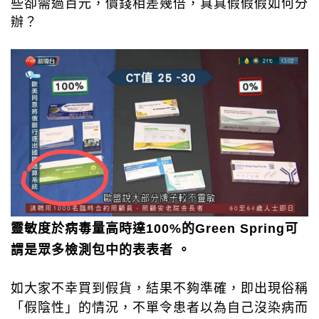
些卻需過百元，價錢相差幾倍，真真假假假如何分
辦？
靈敏度於病毒量高時達
100%
的
Green Spring
可
謂是眾多檢測包中的表表者
。
如大家不幸買到假貨，結果不夠準確，即出現俗稱
「假陰性」的情況，不單令患者以為自己沒染病而