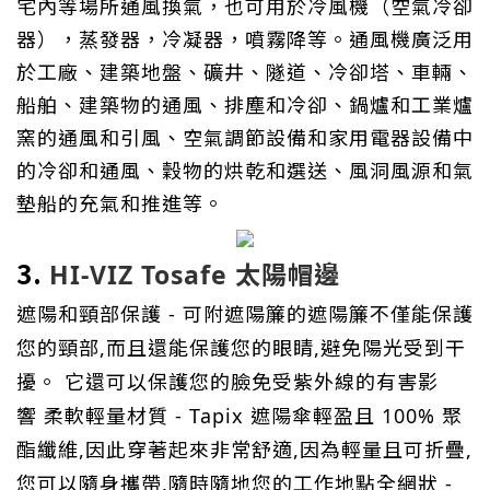
宅內等場所通風換氣，也可用於冷風機（空氣冷卻
器），蒸發器，冷凝器，噴霧降等。通風機廣泛用
於工廠、建築地盤、礦井、隧道、冷卻塔、車輛、
船舶、建築物的通風、排塵和冷卻、鍋爐和工業爐
窯的通風和引風、空氣調節設備和家用電器設備中
的冷卻和通風、穀物的烘乾和選送、風洞風源和氣
墊船的充氣和推進等。
3.
HI-VIZ Tosafe 太陽帽邊
遮陽和頸部保護 - 可附遮陽簾的遮陽簾不僅能保護
您的頸部,而且還能保護您的眼睛,避免陽光受到干
擾。 它還可以保護您的臉免受紫外線的有害影
響 柔軟輕量材質 - Tapix 遮陽傘輕盈且 100% 聚
酯纖維,因此穿著起來非常舒適,因為輕量且可折疊,
您可以隨身攜帶,隨時隨地您的工作地點
全網狀 -