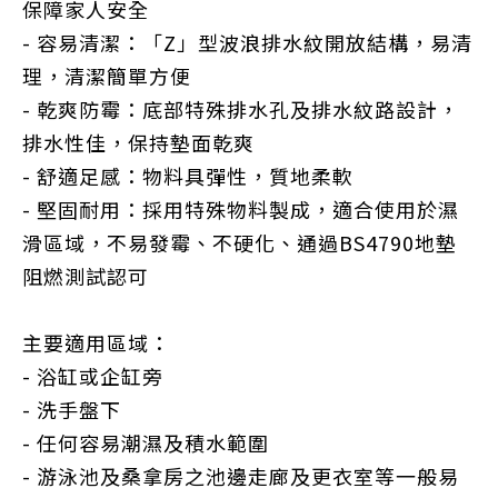
保障家人安全
- 容易清潔：「Z」型波浪排水紋開放結構，易清
理，清潔簡單方便
- 乾爽防霉：底部特殊排水孔及排水紋路設計，
排水性佳，保持墊面乾爽
- 舒適足感：物料具彈性，質地柔軟
- 堅固耐用：採用特殊物料製成，適合使用於濕
滑區域，不易發霉、不硬化、通過BS4790地墊
阻燃測試認可
主要適用區域：
- 浴缸或企缸旁
- 洗手盤下
- 任何容易潮濕及積水範圍
- 游泳池及桑拿房之池邊走廊及更衣室等一般易