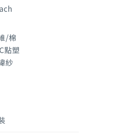
ach
維/棉
VC點塑
 緯紗
裝