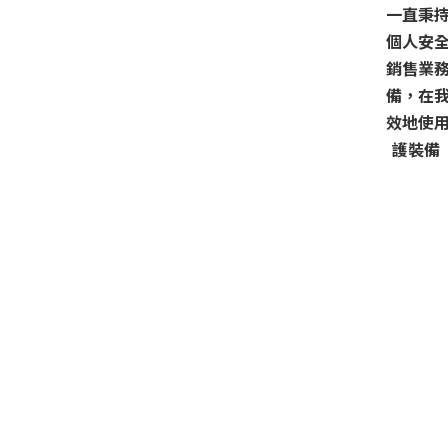
一直秉
個人安
銷售業
備，在
效地使
護裝備