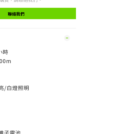
聯絡我們
小時
00m
亮/白燈照明
 鋰離子電池