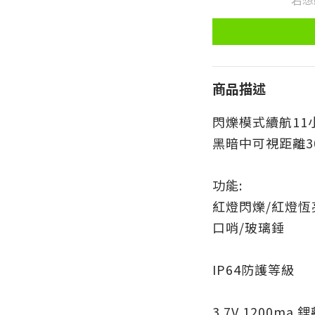
商品描述
閃爍模式續航11
黑暗中可視距離3
功能:
紅燈閃爍/紅燈恆
口哨/玻璃錘
IP64防護等級
3.7V 1200ma