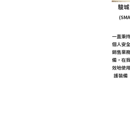
駿城
(SMA
一直秉
個人安
銷售業
備，在
效地使
護裝備