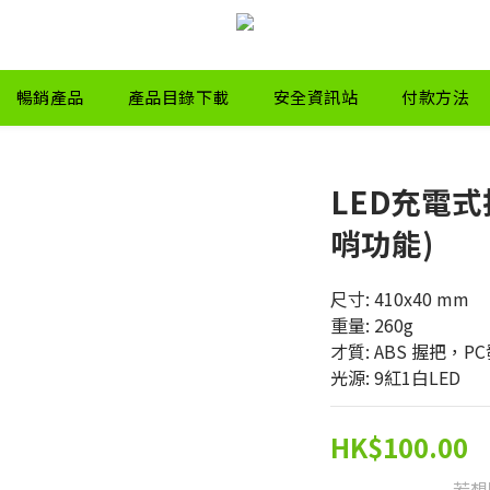
暢銷產品
產品目錄下載
安全資訊站
付款方法
LED充電式指
哨功能)
尺寸: 410x40 mm
重量: 260g
才質: ABS 握把，P
光源: 9紅1白LED
HK$100.00
若想