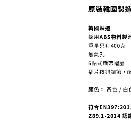
原裝韓國製
韓國製造
採用
ABS物料
製
重量只有400克
無氣孔
6點式織帶帽膽
插片按鈕調節，
顏色：
黃色 / 白
符合EN397:2012
Z89.1-2014 認