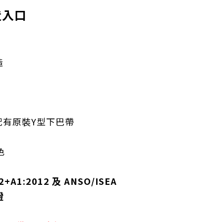
造入口
造
配有原裝Y型下巴帶
色
+A1:2012 及 ANSO/ISEA
證