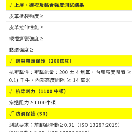
√
上層、襯裡及黏合強度測試結果
皮革撕裂強度≥
皮革拉伸性能≥
襯裡撕裂強度≥
黏結強度≥
√ 鋼製鞋頭保護（200焦耳）
抗衝擊性：衝擊能量：200 ± 4 焦耳，內部高度間隙 ≥
0.1) 千牛，內部高度間隙 ≥ 14 毫米
√ 抗穿刺力（1100 牛頓）
穿透阻力≥1100牛頓
√ 防滑保護 (SR)
測試要求：前腳跟滑動≥0.31（ISO 13287:2019）