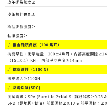
皮革撕裂強度≥
皮革拉伸性能≥
襯裡撕裂強度≥
黏接強度≥
√ 複合鞋頭保護（200 焦耳）
抗衝擊性：衝擊能量：200±4焦耳，內部高度間隙≥14
（15±0.1）KN， 內部淨空高度≥14mm
√ 抗穿透性（1100 N）
抗穿透力≥1100N
√ 防滑保護(SRC)
測試需求：SRA (Eurotile 2+Nal S) 前跟滑移≥0.28
SRB（鋼地板+甘油）前跟滑移≥0.13 & 前平滑移：≥0.