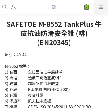
SAFETOE M-8552 TankPlus 牛
皮抗油防滑安全靴 (啡)
(EN20345)
尺寸：40-44
M-8552 標準：
1) 鞋面：	全粒面油性牛磨砂革
2) 襯裡：	透氣三明治空氣網布
3) 鞋墊：	超級記憶海綿鞋墊
4) 外底：	PU/橡膠注射(HRO 300°)
5) 鞋頭：	複合鞋頭
6) 滲透率：	凱夫拉中底板
7) 標準：  	CE EN ISO 20345:2011 S3 SRC/HRO