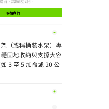
購買，請聯絡我們。
聯絡我們
桶架（或稱桶裝水架）專
、穩固地收納與支撐大容
3 至 5 加侖或 20 公